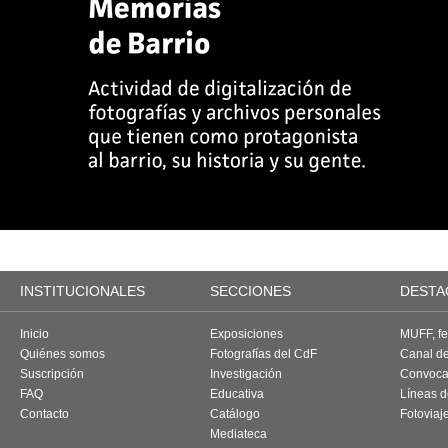
INSTITUCIONALES
SECCIONES
DESTA
Inicio
Exposiciones
MUFF, fes
Quiénes somos
Fotografías del CdF
Canal d
Suscripción
Investigación
Convoca
FAQ
Educativa
Líneas d
Contacto
Catálogo
Fotoviaj
Mediateca