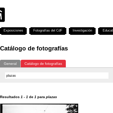
Exposiciones
Fotografías del CdF
Investigación
Educat
Catálogo de fotografías
General
Catálogo de fotografías
Resultados
1
-
1
de
1
para
plazas