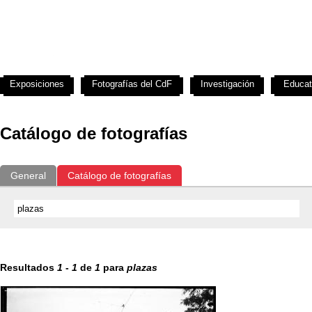
Exposiciones
Fotografías del CdF
Investigación
Educat
Catálogo de fotografías
General
Catálogo de fotografías
Resultados
1
-
1
de
1
para
plazas