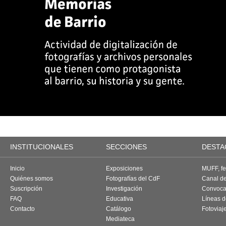
INSTITUCIONALES
SECCIONES
DESTA
Inicio
Exposiciones
MUFF, fes
Quiénes somos
Fotografías del CdF
Canal d
Suscripción
Investigación
Convoca
FAQ
Educativa
Líneas d
Contacto
Catálogo
Fotoviaj
Mediateca