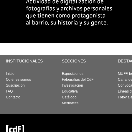
INSTITUCIONALES
SECCIONES
DESTA
Inicio
Exposiciones
MUFF, fes
Quiénes somos
Fotografías del CdF
Canal d
Suscripción
Investigación
Convoca
FAQ
Educativa
Líneas d
Contacto
Catálogo
Fotoviaj
Mediateca