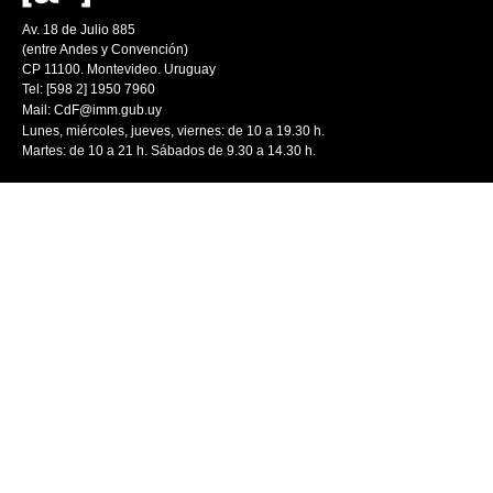
Av. 18 de Julio 885
(entre Andes y Convención)
CP 11100. Montevideo. Uruguay
Tel: [598 2] 1950 7960
Mail:
CdF@imm.gub.uy
Lunes, miércoles, jueves, viernes: de 10 a 19.30 h.
Martes: de 10 a 21 h. Sábados de 9.30 a 14.30 h.