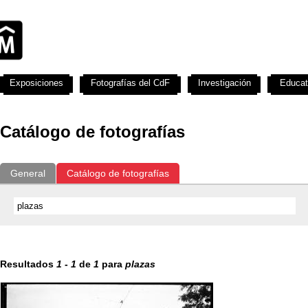
Exposiciones
Fotografías del CdF
Investigación
Educat
Catálogo de fotografías
General
Catálogo de fotografías
Resultados
1
-
1
de
1
para
plazas