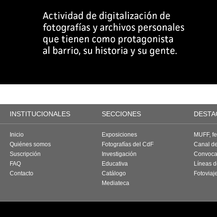
INSTITUCIONALES
SECCIONES
DESTA
Inicio
Exposiciones
MUFF, fes
Quiénes somos
Fotografías del CdF
Canal d
Suscripción
Investigación
Convoca
FAQ
Educativa
Líneas d
Contacto
Catálogo
Fotoviaj
Mediateca