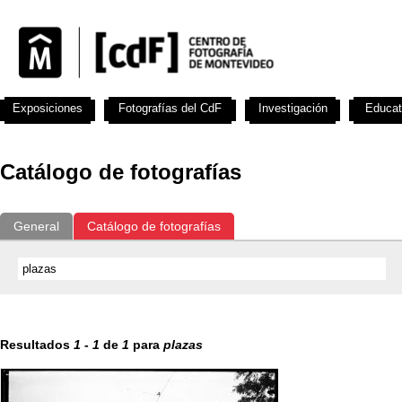
Exposiciones
Fotografías del CdF
Investigación
Educat
Catálogo de fotografías
General
Catálogo de fotografías
Resultados
1
-
1
de
1
para
plazas