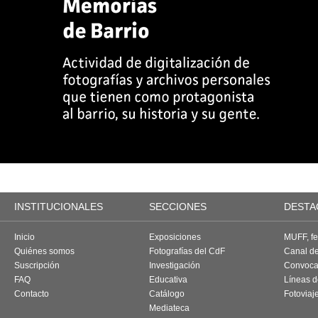
INSTITUCIONALES
SECCIONES
DESTA
Inicio
Exposiciones
MUFF, fes
Quiénes somos
Fotografías del CdF
Canal d
Suscripción
Investigación
Convoca
FAQ
Educativa
Líneas d
Contacto
Catálogo
Fotoviaj
Mediateca