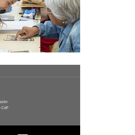
Razón
e CdF