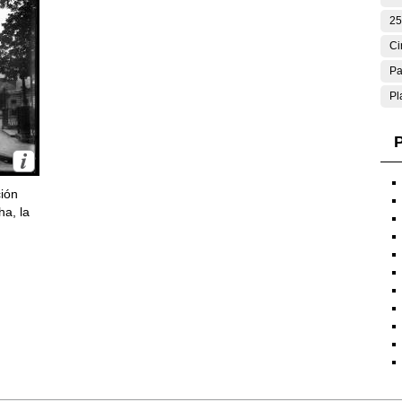
25
Ci
Pa
Pl
P
ción
ha, la