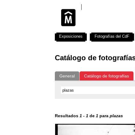
Exposiciones
Fotografías del CdF
Catálogo de fotografía
General
Catálogo de fotografías
Resultados
1
-
1
de
1
para
plazas