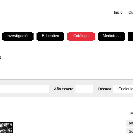
Inicio
Qu
Investigación
Educativa
Catálogo
Mediateca
s
Año exacto:
Década:
F
pl
So