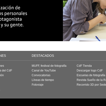
NES
DESTACADOS
nes
MUFF, festival de fotografía
CdF Tienda
as del CdF
Canal de YouTube
Descargar logo CdF
ión
Convocatorias
Escuelas de fotografía
Líneas de tiempo
Revista Sueño de la 
Fotoviaje
Recorrido 3D por Sed
a