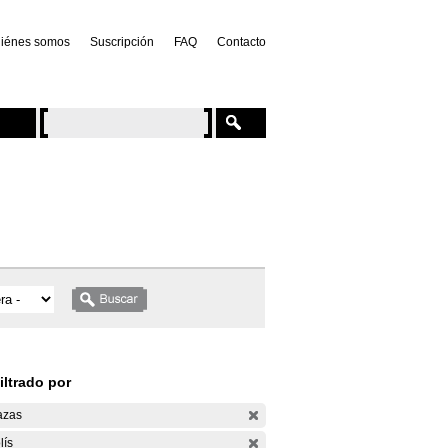
iénes somos
Suscripción
FAQ
Contacto
iltrado por
azas
lís