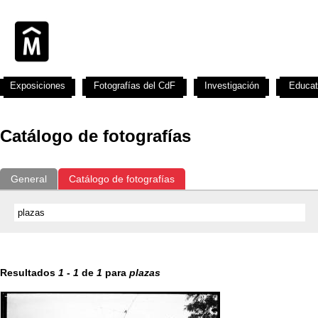
Exposiciones
Fotografías del CdF
Investigación
Educat
Catálogo de fotografías
General
Catálogo de fotografías
Resultados
1
-
1
de
1
para
plazas