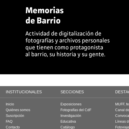
INSTITUCIONALES
SECCIONES
DESTA
Inicio
Exposiciones
MUFF, fes
Quiénes somos
Fotografías del CdF
Canal d
Suscripción
Investigación
Convoca
FAQ
Educativa
Líneas d
Contacto
Catálogo
Fotoviaj