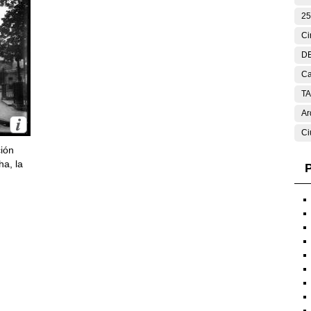
25
Ci
DE
Ca
T
Ar
Ci
ción
ha, la
P