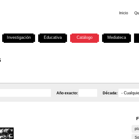
Inicio
Qu
Investigación
Educativa
Catálogo
Mediateca
s
Año exacto:
Década:
F
pl
So