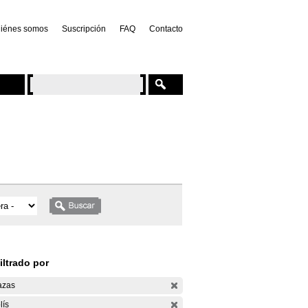
iénes somos
Suscripción
FAQ
Contacto
iltrado por
azas
lís