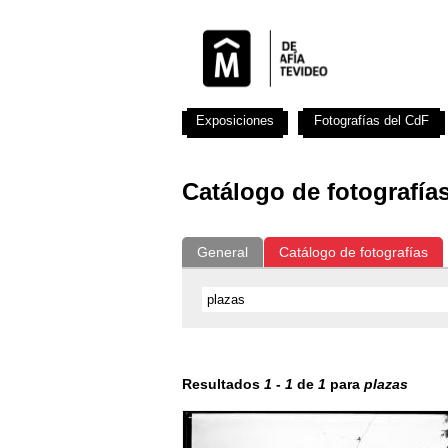
Exposiciones
Fotografías del CdF
Catálogo de fotografía
General
Catálogo de fotografías
Resultados
1
-
1
de
1
para
plazas