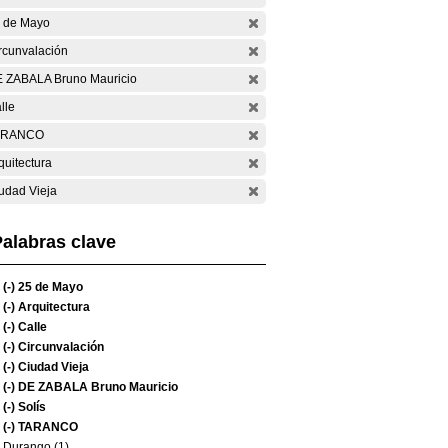
 de Mayo
rcunvalación
 ZABALA Bruno Mauricio
lle
ARANCO
quitectura
udad Vieja
alabras clave
(-)
25 de Mayo
(-)
Arquitectura
(-)
Calle
(-)
Circunvalación
(-)
Ciudad Vieja
(-)
DE ZABALA Bruno Mauricio
(-)
Solís
(-)
TARANCO
Durango (1)