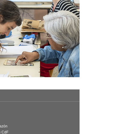
Razón
e CdF