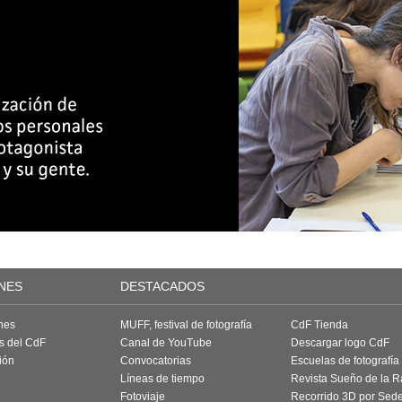
NES
DESTACADOS
nes
MUFF, festival de fotografía
CdF Tienda
as del CdF
Canal de YouTube
Descargar logo CdF
ión
Convocatorias
Escuelas de fotografía
Líneas de tiempo
Revista Sueño de la 
Fotoviaje
Recorrido 3D por Sed