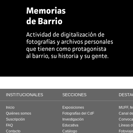
INSTITUCIONALES
SECCIONES
DESTA
Inicio
Exposiciones
MUFF, fes
Quiénes somos
Fotografías del CdF
Canal d
Suscripción
Investigación
Convoca
FAQ
Educativa
Líneas d
Contacto
Catálogo
Fotoviaj