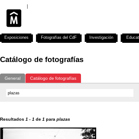
Exposiciones
Fotografías del CdF
Investigación
Educat
Catálogo de fotografías
General
Catálogo de fotografías
Resultados
1
-
1
de
1
para
plazas