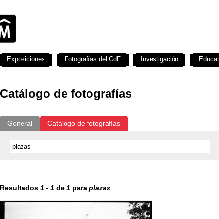
Exposiciones
Fotografías del CdF
Investigación
Educat
Catálogo de fotografías
General
Catálogo de fotografías
Resultados
1
-
1
de
1
para
plazas