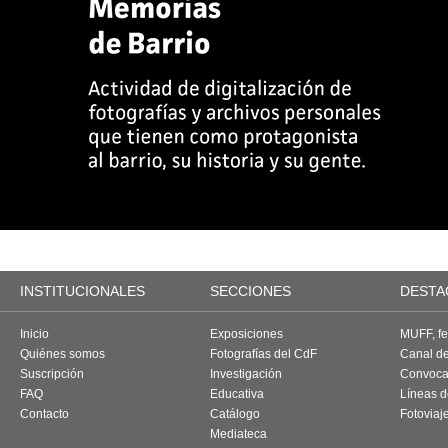
INSTITUCIONALES
SECCIONES
DESTA
Inicio
Exposiciones
MUFF, fes
Quiénes somos
Fotografías del CdF
Canal d
Suscripción
Investigación
Convoca
FAQ
Educativa
Líneas d
Contacto
Catálogo
Fotoviaj
Mediateca