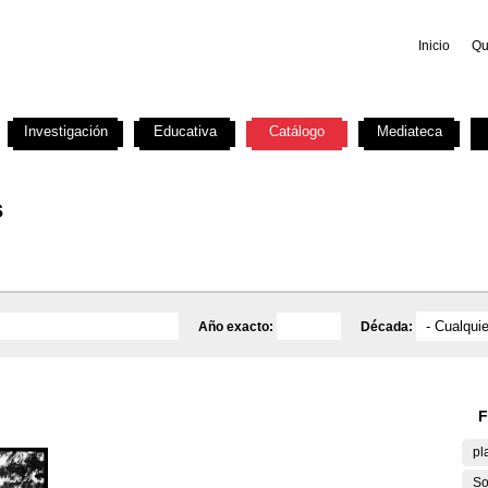
Inicio
Qu
Investigación
Educativa
Catálogo
Mediateca
s
Año exacto:
Década:
F
pl
So