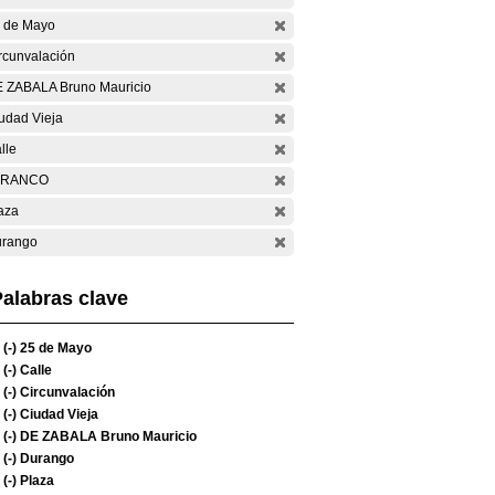
 de Mayo
rcunvalación
 ZABALA Bruno Mauricio
udad Vieja
lle
ARANCO
aza
rango
alabras clave
(-)
25 de Mayo
(-)
Calle
(-)
Circunvalación
(-)
Ciudad Vieja
(-)
DE ZABALA Bruno Mauricio
(-)
Durango
(-)
Plaza