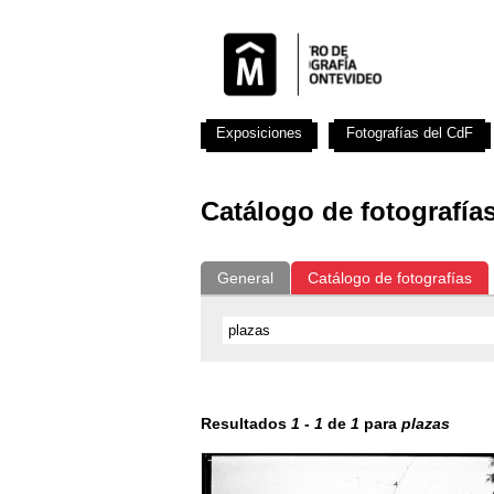
Exposiciones
Fotografías del CdF
Catálogo de fotografía
General
Catálogo de fotografías
Resultados
1
-
1
de
1
para
plazas