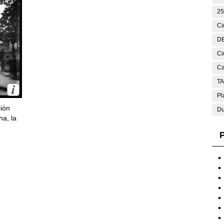
25
Ci
DE
Ci
Ca
T
Pl
ción
Du
ha, la
P