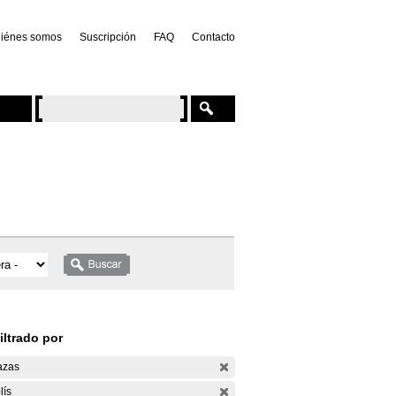
iénes somos
Suscripción
FAQ
Contacto
iltrado por
azas
lís