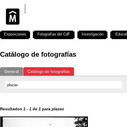
Exposiciones
Fotografías del CdF
Investigación
Educat
Catálogo de fotografías
General
Catálogo de fotografías
Resultados
1
-
1
de
1
para
plazas