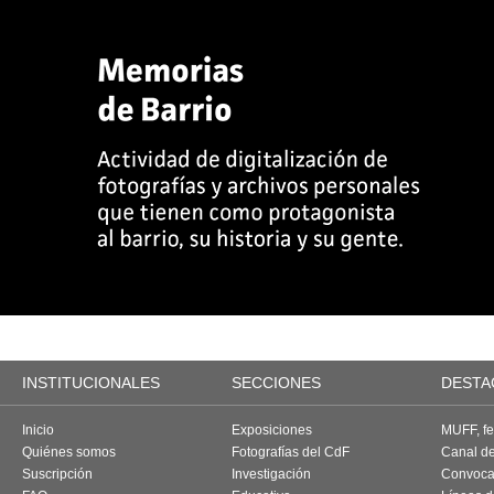
INSTITUCIONALES
SECCIONES
DESTA
Inicio
Exposiciones
MUFF, fes
Quiénes somos
Fotografías del CdF
Canal d
Suscripción
Investigación
Convoca