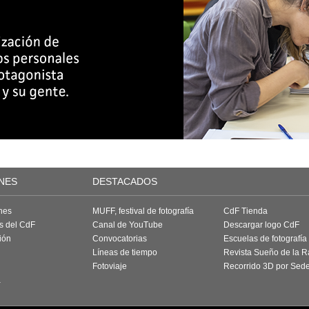
NES
DESTACADOS
nes
MUFF, festival de fotografía
CdF Tienda
as del CdF
Canal de YouTube
Descargar logo CdF
ión
Convocatorias
Escuelas de fotografía
Líneas de tiempo
Revista Sueño de la 
Fotoviaje
Recorrido 3D por Sed
a