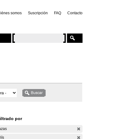
iénes somos
Suscripción
FAQ
Contacto
iltrado por
azas
lís