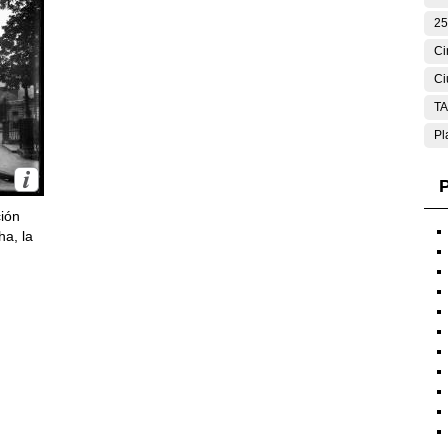
25
Ci
Ci
T
Pl
P
ción
ha, la