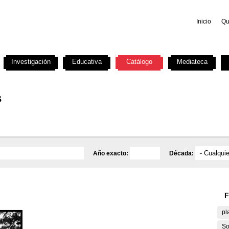
Inicio
Qu
Investigación
Educativa
Catálogo
Mediateca
s
Año exacto:
Década:
F
pl
So