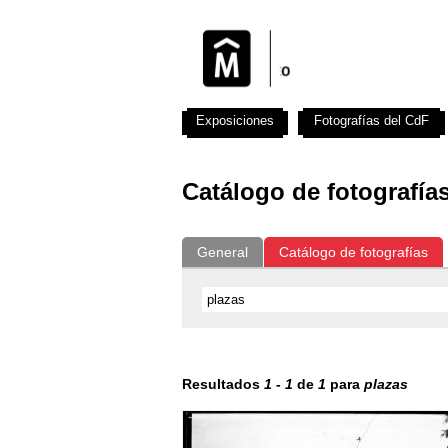
Exposiciones
Fotografías del CdF
Catálogo de fotografía
General
Catálogo de fotografías
Resultados
1
-
1
de
1
para
plazas