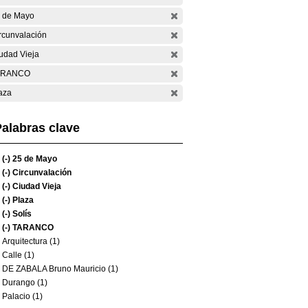
 de Mayo
rcunvalación
udad Vieja
ARANCO
aza
alabras clave
(-)
25 de Mayo
(-)
Circunvalación
(-)
Ciudad Vieja
(-)
Plaza
(-)
Solís
(-)
TARANCO
Arquitectura (1)
Calle (1)
DE ZABALA Bruno Mauricio (1)
Durango (1)
Palacio (1)