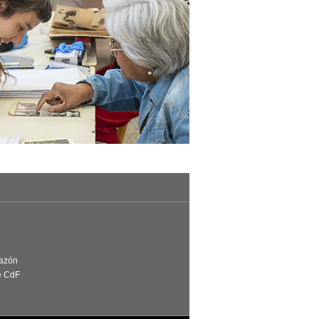
Razón
e CdF