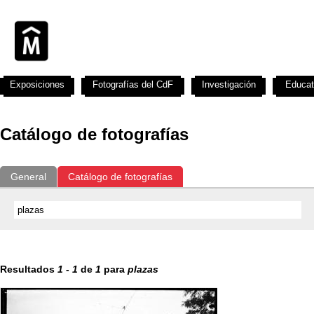
Exposiciones
Fotografías del CdF
Investigación
Educat
Catálogo de fotografías
General
Catálogo de fotografías
Resultados
1
-
1
de
1
para
plazas