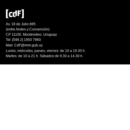
Av. 18 de Julio 885
(entre Andes y Convención)
CP 11100. Montevideo. Uruguay
Tel: [598 2] 1950 7960
Mail:
CdF@imm.gub.uy
Lunes, miércoles, jueves, viernes: de 10 a 19.30 h.
Martes: de 10 a 21 h. Sábados de 9.30 a 14.30 h.