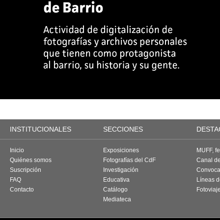
INSTITUCIONALES
SECCIONES
DESTA
Inicio
Exposiciones
MUFF, fes
Quiénes somos
Fotografías del CdF
Canal d
Suscripción
Investigación
Convoca
FAQ
Educativa
Líneas d
Contacto
Catálogo
Fotoviaj
Mediateca