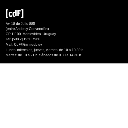
Av. 18 de Julio 885
(entre Andes y Convención)
CP 11100. Montevideo. Uruguay
Tel: [598 2] 1950 7960
Mail:
CdF@imm.gub.uy
Lunes, miércoles, jueves, viernes: de 10 a 19.30 h.
Martes: de 10 a 21 h. Sábados de 9.30 a 14.30 h.