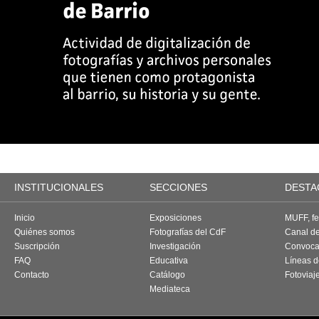
INSTITUCIONALES
SECCIONES
DESTA
Inicio
Exposiciones
MUFF, fes
Quiénes somos
Fotografías del CdF
Canal d
Suscripción
Investigación
Convoca
FAQ
Educativa
Líneas d
Contacto
Catálogo
Fotoviaj
Mediateca