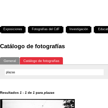
Exposiciones
Fotografías del CdF
Investigación
Educat
Catálogo de fotografías
General
Catálogo de fotografías
Resultados
1
-
1
de
1
para
plazas