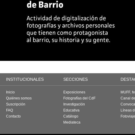
INSTITUCIONALES
SECCIONES
DESTA
Inicio
Exposiciones
MUFF, fes
Quiénes somos
Fotografías del CdF
Canal d
Suscripción
Investigación
Convoca
FAQ
Educativa
Líneas d
Contacto
Catálogo
Fotoviaj
Mediateca