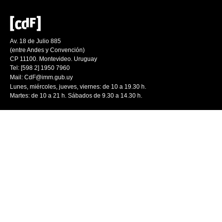
Av. 18 de Julio 885
(entre Andes y Convención)
CP 11100. Montevideo. Uruguay
Tel: [598 2] 1950 7960
Mail:
CdF@imm.gub.uy
Lunes, miércoles, jueves, viernes: de 10 a 19.30 h.
Martes: de 10 a 21 h. Sábados de 9.30 a 14.30 h.