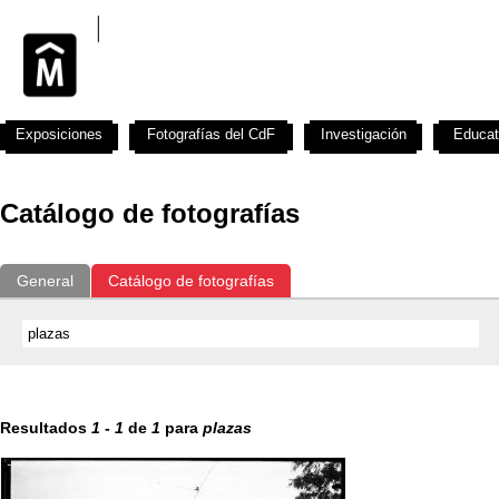
Exposiciones
Fotografías del CdF
Investigación
Educat
Catálogo de fotografías
General
Catálogo de fotografías
Resultados
1
-
1
de
1
para
plazas