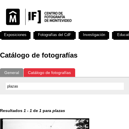
Exposiciones
Fotografías del CdF
Investigación
Educat
Catálogo de fotografías
General
Catálogo de fotografías
Resultados
1
-
1
de
1
para
plazas