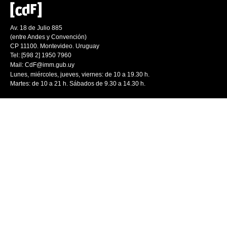
Av. 18 de Julio 885
(entre Andes y Convención)
CP 11100. Montevideo. Uruguay
Tel: [598 2] 1950 7960
Mail:
CdF@imm.gub.uy
Lunes, miércoles, jueves, viernes: de 10 a 19.30 h.
Martes: de 10 a 21 h. Sábados de 9.30 a 14.30 h.