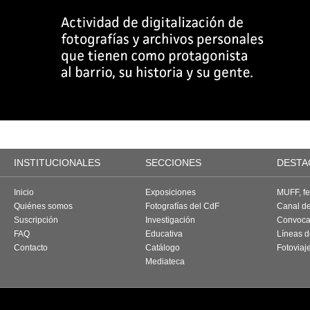
INSTITUCIONALES
SECCIONES
DESTA
Inicio
Exposiciones
MUFF, fes
Quiénes somos
Fotografías del CdF
Canal d
Suscripción
Investigación
Convoca
FAQ
Educativa
Líneas d
Contacto
Catálogo
Fotoviaj
Mediateca