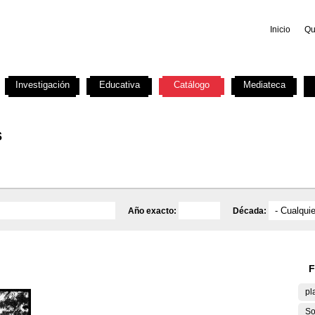
Inicio
Qu
Investigación
Educativa
Catálogo
Mediateca
s
Año exacto:
Década:
F
pl
So