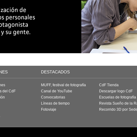
NES
DESTACADOS
nes
MUFF, festival de fotografía
CdF Tienda
as del CdF
Canal de YouTube
Descargar logo CdF
ión
Convocatorias
Escuelas de fotografía
Líneas de tiempo
Revista Sueño de la 
Fotoviaje
Recorrido 3D por Sed
a