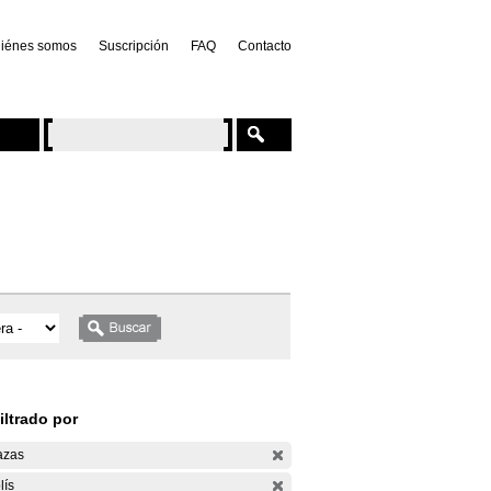
iénes somos
Suscripción
FAQ
Contacto
iltrado por
azas
lís