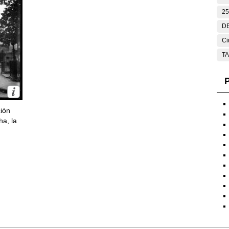
25
DE
Ci
T
P
ción
ha, la