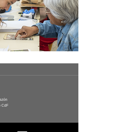
Razón
e CdF