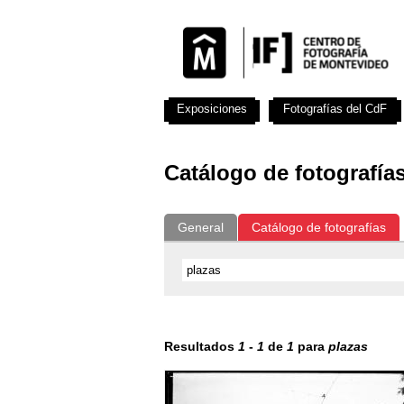
Exposiciones
Fotografías del CdF
Catálogo de fotografía
General
Catálogo de fotografías
Resultados
1
-
1
de
1
para
plazas