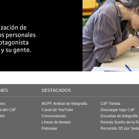
NES
DESTACADOS
nes
MUFF, festival de fotografía
CdF Tienda
as del CdF
Canal de YouTube
Descargar logo CdF
ión
Convocatorias
Escuelas de fotografía
Líneas de tiempo
Revista Sueño de la 
Fotoviaje
Recorrido 3D por Sed
a