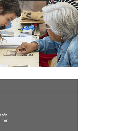
Razón
e CdF