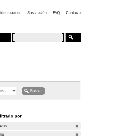
iénes somos
Suscripción
FAQ
Contacto
iltrado por
azas
lís