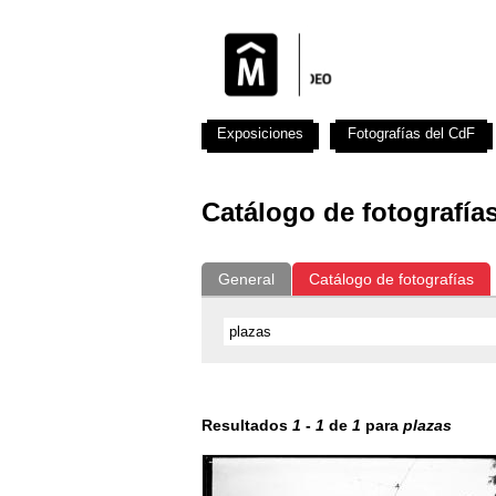
Exposiciones
Fotografías del CdF
Catálogo de fotografía
General
Catálogo de fotografías
Resultados
1
-
1
de
1
para
plazas