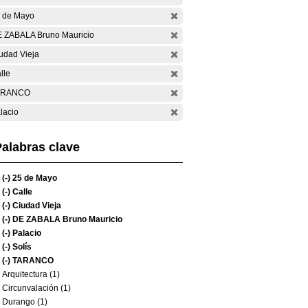
 de Mayo
 ZABALA Bruno Mauricio
udad Vieja
lle
ARANCO
lacio
alabras clave
(-)
25 de Mayo
(-)
Calle
(-)
Ciudad Vieja
(-)
DE ZABALA Bruno Mauricio
(-)
Palacio
(-)
Solís
(-)
TARANCO
Arquitectura (1)
Circunvalación (1)
Durango (1)