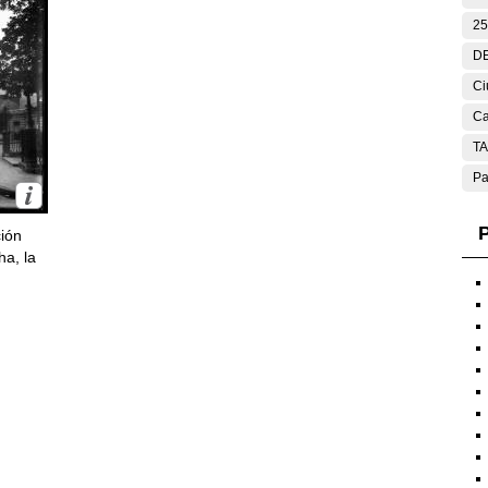
25
DE
Ci
Ca
T
Pa
P
ción
ha, la