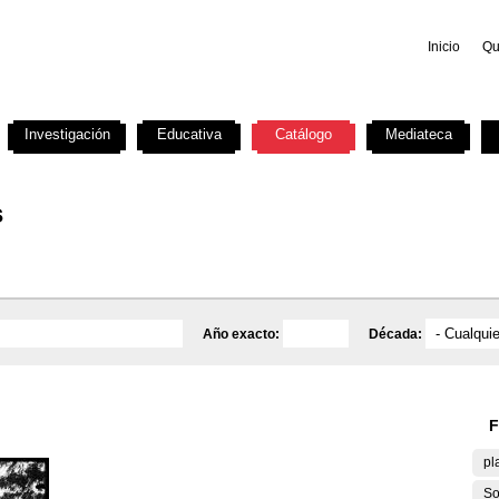
Inicio
Qu
Investigación
Educativa
Catálogo
Mediateca
s
Año exacto:
Década:
F
pl
So