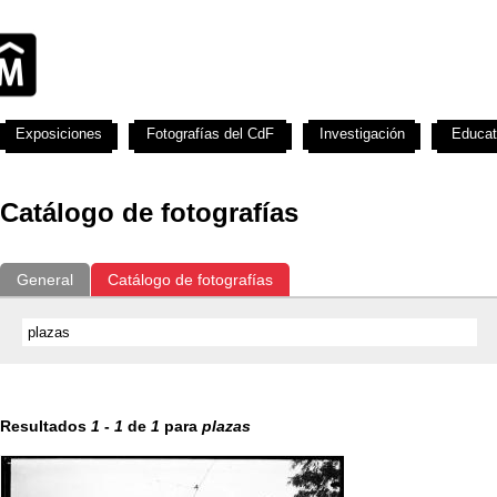
Exposiciones
Fotografías del CdF
Investigación
Educat
Catálogo de fotografías
General
Catálogo de fotografías
Resultados
1
-
1
de
1
para
plazas