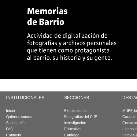
INSTITUCIONALES
SECCIONES
DESTA
Inicio
Exposiciones
MUFF, fes
Quiénes somos
Fotografías del CdF
Canal d
Suscripción
Investigación
Convoca
FAQ
Educativa
Líneas d
Contacto
Catálogo
Fotoviaj