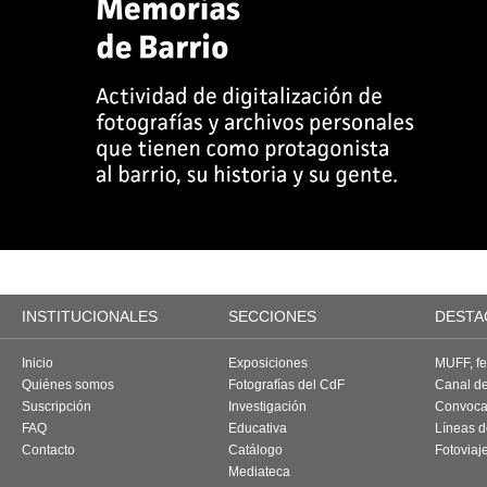
INSTITUCIONALES
SECCIONES
DESTA
Inicio
Exposiciones
MUFF, fes
Quiénes somos
Fotografías del CdF
Canal d
Suscripción
Investigación
Convoca
FAQ
Educativa
Líneas d
Contacto
Catálogo
Fotoviaj
Mediateca