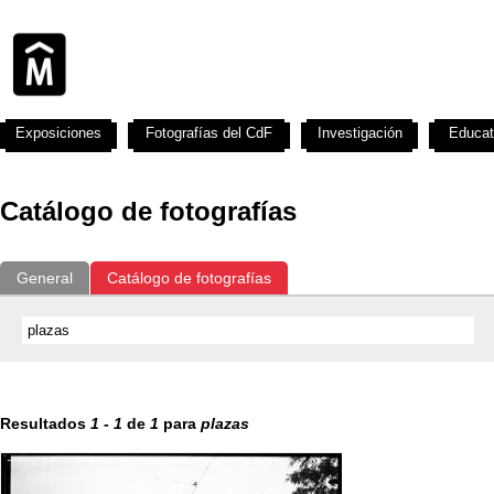
Exposiciones
Fotografías del CdF
Investigación
Educat
Catálogo de fotografías
General
Catálogo de fotografías
Resultados
1
-
1
de
1
para
plazas