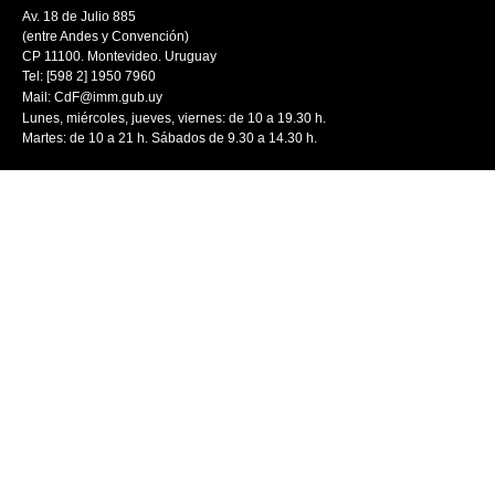
Av. 18 de Julio 885
(entre Andes y Convención)
CP 11100. Montevideo. Uruguay
Tel: [598 2] 1950 7960
Mail:
CdF@imm.gub.uy
Lunes, miércoles, jueves, viernes: de 10 a 19.30 h.
Martes: de 10 a 21 h. Sábados de 9.30 a 14.30 h.