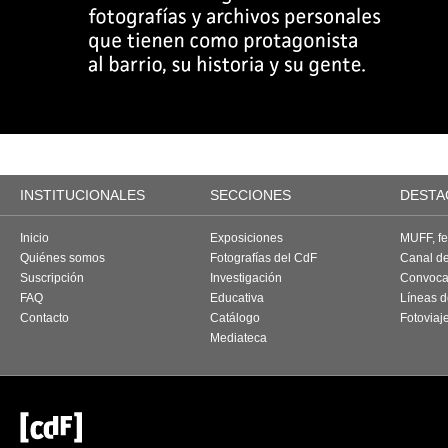
INSTITUCIONALES
SECCIONES
DESTA
Inicio
Exposiciones
MUFF, fes
Quiénes somos
Fotografías del CdF
Canal d
Suscripción
Investigación
Convoca
FAQ
Educativa
Líneas d
Contacto
Catálogo
Fotoviaj
Mediateca