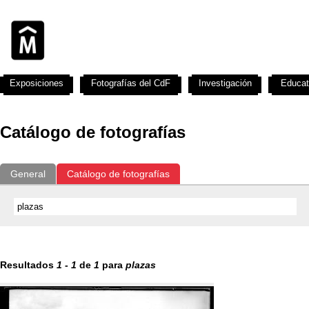
Exposiciones
Fotografías del CdF
Investigación
Educat
Catálogo de fotografías
General
Catálogo de fotografías
Resultados
1
-
1
de
1
para
plazas