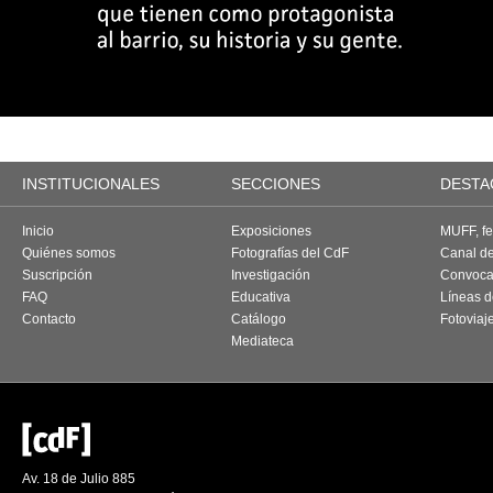
INSTITUCIONALES
SECCIONES
DESTA
Inicio
Exposiciones
MUFF, fes
Quiénes somos
Fotografías del CdF
Canal d
Suscripción
Investigación
Convoca
FAQ
Educativa
Líneas d
Contacto
Catálogo
Fotoviaj
Mediateca
Av. 18 de Julio 885