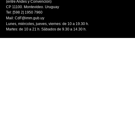
(entre Andes y Convención)
CP 11100. Montevideo. Uruguay
Tel: [598 2] 1950 7960
Mail:
CdF@imm.gub.uy
Lunes, miércoles, jueves, viernes: de 10 a 19.30 h.
Martes: de 10 a 21 h. Sábados de 9.30 a 14.30 h.