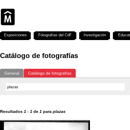
Exposiciones
Fotografías del CdF
Investigación
Educat
Catálogo de fotografías
General
Catálogo de fotografías
Resultados
1
-
1
de
1
para
plazas