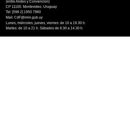
(entre Andes y Convención)
CP 11100. Montevideo. Uruguay
Tel: [598 2] 1950 7960
Mail:
CdF@imm.gub.uy
Lunes, miércoles, jueves, viernes: de 10 a 19.30 h.
Martes: de 10 a 21 h. Sábados de 9.30 a 14.30 h.