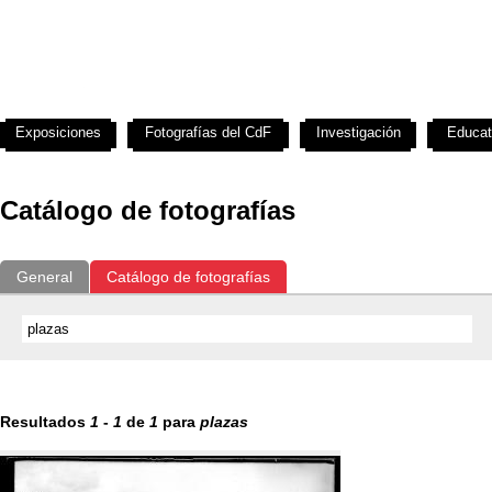
Exposiciones
Fotografías del CdF
Investigación
Educat
Catálogo de fotografías
General
Catálogo de fotografías
Resultados
1
-
1
de
1
para
plazas