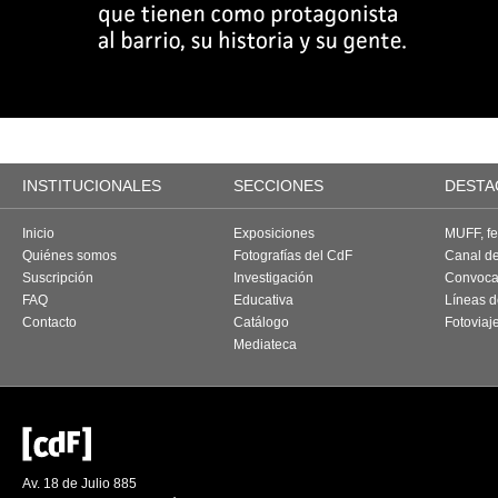
INSTITUCIONALES
SECCIONES
DESTA
Inicio
Exposiciones
MUFF, fes
Quiénes somos
Fotografías del CdF
Canal d
Suscripción
Investigación
Convoca
FAQ
Educativa
Líneas d
Contacto
Catálogo
Fotoviaj
Mediateca
Av. 18 de Julio 885