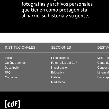
INSTITUCIONALES
SECCIONES
DESTA
Inicio
Exposiciones
MUFF, fes
Quiénes somos
Fotografías del CdF
Canal d
Suscripción
Investigación
Convoca
FAQ
Educativa
Líneas d
Contacto
Catálogo
Fotoviaj
Mediateca