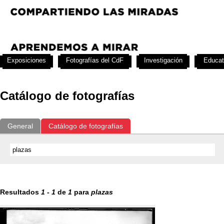
Exposiciones
Fotografías del CdF
Investigación
Educat
Catálogo de fotografías
General
Catálogo de fotografías
Resultados
1
-
1
de
1
para
plazas