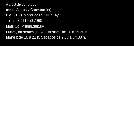
Av. 18 de Julio 885
(entre Andes y Convención)
CP 11100. Montevideo. Uruguay
Tel: [598 2] 1950 7960
Mail:
CdF@imm.gub.uy
Lunes, miércoles, jueves, viernes: de 10 a 19.30 h.
Martes: de 10 a 21 h. Sábados de 9.30 a 14.30 h.