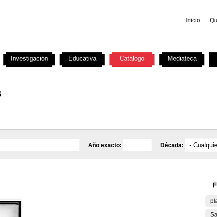
Inicio
Qu
Investigación
Educativa
Catálogo
Mediateca
s
Año exacto:
Década:
F
pl
Sa