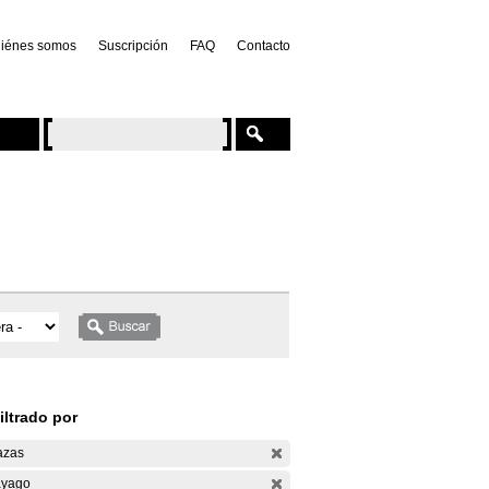
iénes somos
Suscripción
FAQ
Contacto
iltrado por
azas
yago