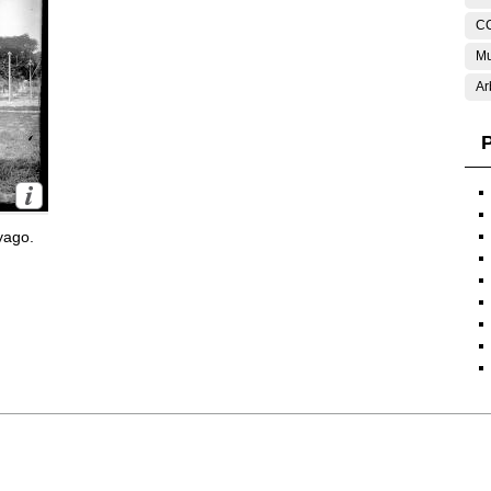
C
Mu
Ar
P
yago.