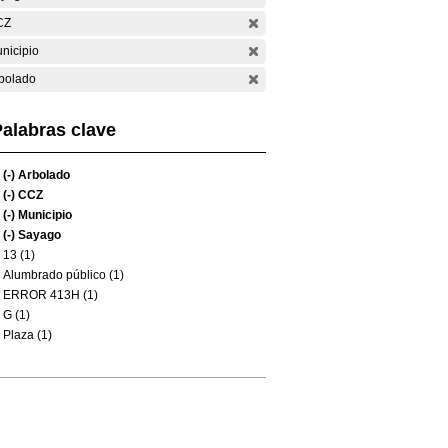
CZ
nicipio
bolado
alabras clave
(-)
Arbolado
(-)
CCZ
(-)
Municipio
(-)
Sayago
13 (1)
Alumbrado público (1)
ERROR 413H (1)
G (1)
Plaza (1)