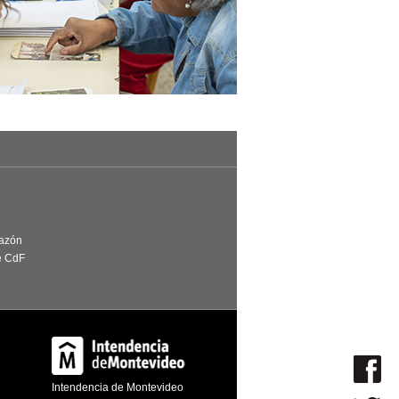
Razón
e CdF
Intendencia de Montevideo