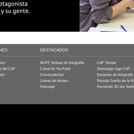
NES
DESTACADOS
nes
MUFF, festival de fotografía
CdF Tienda
as del CdF
Canal de YouTube
Descargar logo CdF
ión
Convocatorias
Escuelas de fotografía
Líneas de tiempo
Revista Sueño de la 
Fotoviaje
Recorrido 3D por Sed
a