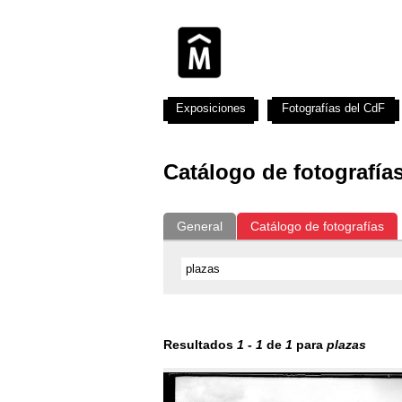
Exposiciones
Fotografías del CdF
Catálogo de fotografía
General
Catálogo de fotografías
Resultados
1
-
1
de
1
para
plazas