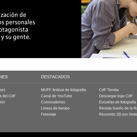
NES
DESTACADOS
nes
MUFF, festival de fotografía
CdF Tienda
as del CdF
Canal de YouTube
Descargar logo CdF
ión
Convocatorias
Escuelas de fotografía
Líneas de tiempo
Revista Sueño de la 
Fotoviaje
Recorrido 3D por Sed
a