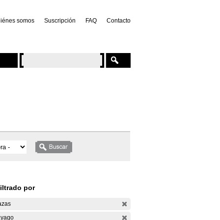
iénes somos
Suscripción
FAQ
Contacto
iltrado por
azas
yago