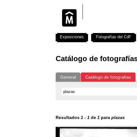
Exposiciones
Fotografías del CdF
Catálogo de fotografía
General
Catálogo de fotografías
Resultados
1
-
1
de
1
para
plazas