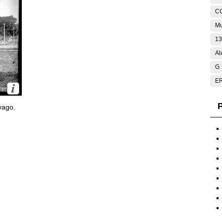
C
Mu
13
Al
G
E
P
yago.