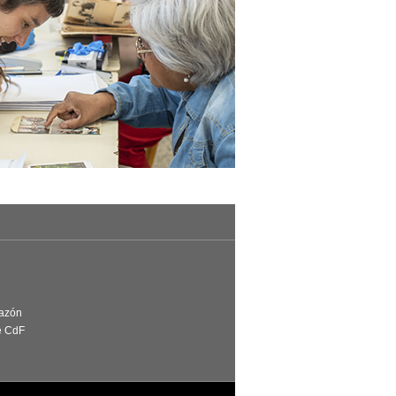
Razón
e CdF