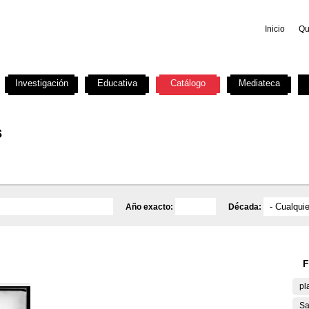
Inicio
Qu
Investigación
Educativa
Catálogo
Mediateca
s
Año exacto:
Década:
F
pl
Sa