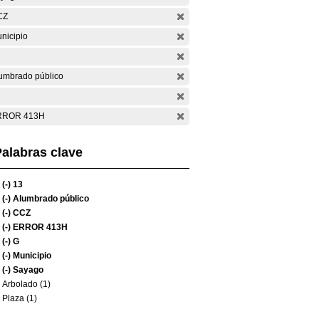
CZ
nicipio
umbrado público
RROR 413H
alabras clave
(-)
13
(-)
Alumbrado público
(-)
CCZ
(-)
ERROR 413H
(-)
G
(-)
Municipio
(-)
Sayago
Arbolado (1)
Plaza (1)