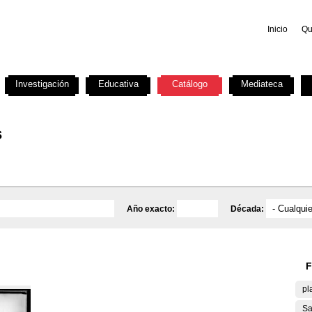
Inicio
Qu
Investigación
Educativa
Catálogo
Mediateca
s
Año exacto:
Década:
F
pl
Sa