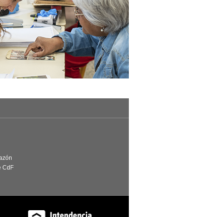
Razón
e CdF