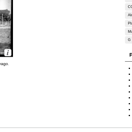
C
Al
Pl
Mu
G
P
yago.