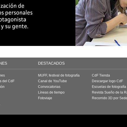
NES
DESTACADOS
nes
MUFF, festival de fotografía
CdF Tienda
as del CdF
Canal de YouTube
Descargar logo CdF
ión
Convocatorias
Escuelas de fotografía
Líneas de tiempo
Revista Sueño de la 
Fotoviaje
Recorrido 3D por Sed
a