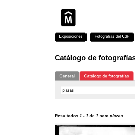
Exposiciones
Fotografías del CdF
Catálogo de fotografía
General
Catálogo de fotografías
Resultados
1
-
1
de
1
para
plazas