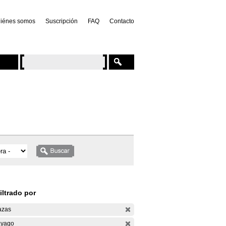
iénes somos
Suscripción
FAQ
Contacto
iltrado por
azas
yago