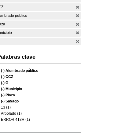
CZ
umbrado público
aza
nicipio
alabras clave
(-)
Alumbrado público
(-)
CCZ
(-)
G
(-)
Municipio
(-)
Plaza
(-)
Sayago
13 (1)
Arbolado (1)
ERROR 413H (1)