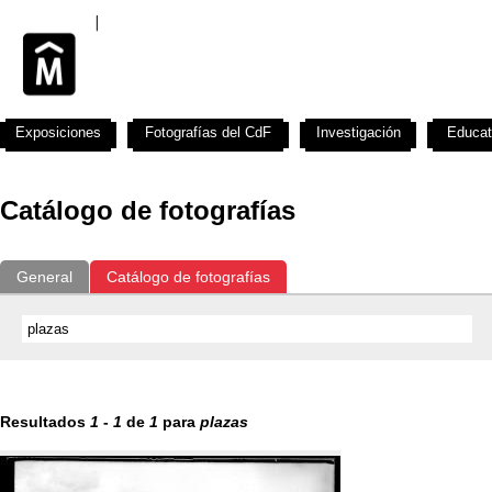
Exposiciones
Fotografías del CdF
Investigación
Educat
Catálogo de fotografías
General
Catálogo de fotografías
Resultados
1
-
1
de
1
para
plazas