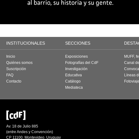
INSTITUCIONALES
SECCIONES
DESTA
Inicio
Exposiciones
MUFF, fes
Quiénes somos
Fotografías del CdF
Canal d
Suscripción
Investigación
Convoca
FAQ
Educativa
Líneas d
Contacto
Catálogo
Fotoviaj
Mediateca
Av. 18 de Julio 885
(entre Andes y Convención)
CP 11100. Montevideo. Uruguay