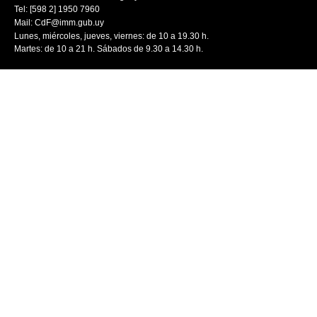
Tel: [598 2] 1950 7960
Mail:
CdF@imm.gub.uy
Lunes, miércoles, jueves, viernes: de 10 a 19.30 h.
Martes: de 10 a 21 h. Sábados de 9.30 a 14.30 h.