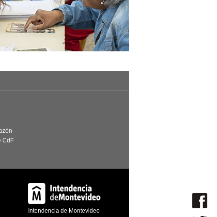
Razón
e CdF
Intendencia de Montevideo