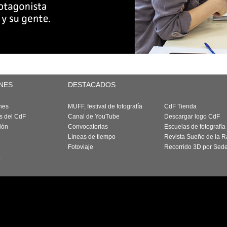
NES
DESTACADOS
nes
MUFF, festival de fotografía
CdF Tienda
as del CdF
Canal de YouTube
Descargar logo CdF
ión
Convocatorias
Escuelas de fotografía
Líneas de tiempo
Revista Sueño de la 
Fotoviaje
Recorrido 3D por Sed
a