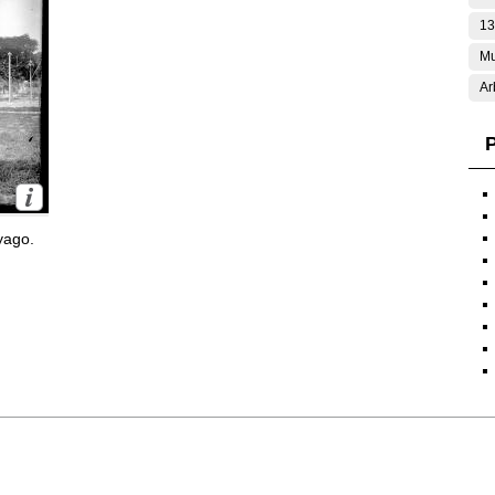
13
Mu
Ar
P
yago.