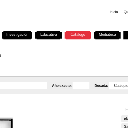
Inicio
Qu
Investigación
Educativa
Catálogo
Mediateca
s
Año exacto:
Década:
F
pl
Sa