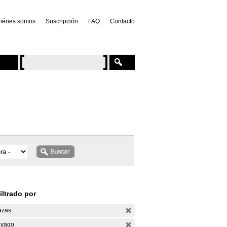
iénes somos
Suscripción
FAQ
Contacto
iltrado por
azas
yago