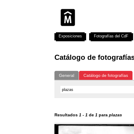
Exposiciones
Fotografías del CdF
Catálogo de fotografía
General
Catálogo de fotografías
Resultados
1
-
1
de
1
para
plazas