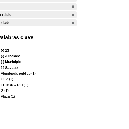
nicipio
bolado
alabras clave
(-)
13
(-)
Arbolado
(-)
Municipio
(-)
Sayago
Alumbrado público (1)
CCZ (1)
ERROR 413H (1)
G (1)
Plaza (1)