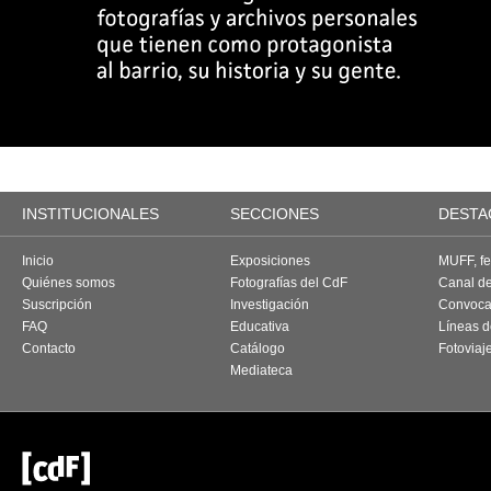
INSTITUCIONALES
SECCIONES
DESTA
Inicio
Exposiciones
MUFF, fes
Quiénes somos
Fotografías del CdF
Canal d
Suscripción
Investigación
Convoca
FAQ
Educativa
Líneas d
Contacto
Catálogo
Fotoviaj
Mediateca