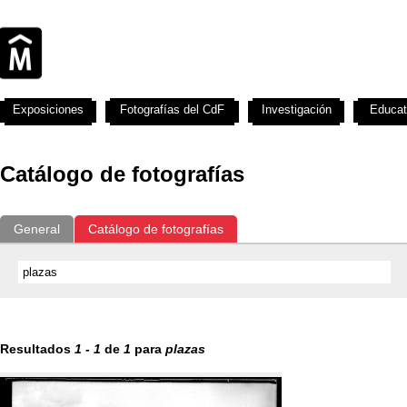
Exposiciones
Fotografías del CdF
Investigación
Educat
Catálogo de fotografías
General
Catálogo de fotografías
Resultados
1
-
1
de
1
para
plazas