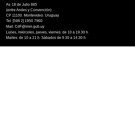
Av. 18 de Julio 885
(entre Andes y Convención)
CP 11100. Montevideo. Uruguay
Tel: [598 2] 1950 7960
Mail:
CdF@imm.gub.uy
Lunes, miércoles, jueves, viernes: de 10 a 19.30 h.
Martes: de 10 a 21 h. Sábados de 9.30 a 14.30 h.