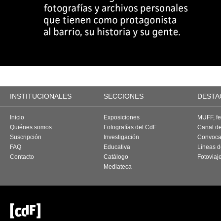
INSTITUCIONALES
SECCIONES
DESTA
Inicio
Exposiciones
MUFF, fes
Quiénes somos
Fotografías del CdF
Canal d
Suscripción
Investigación
Convoca
FAQ
Educativa
Líneas d
Contacto
Catálogo
Fotoviaj
Mediateca