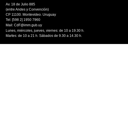
Av. 18 de Julio 885
(entre Andes y Convención)
CP 11100. Montevideo. Uruguay
Tel: [598 2] 1950 7960
Mail:
CdF@imm.gub.uy
Lunes, miércoles, jueves, viernes: de 10 a 19.30 h.
Martes: de 10 a 21 h. Sábados de 9.30 a 14.30 h.