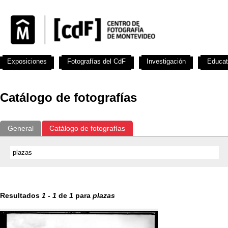
Exposiciones
Fotografías del CdF
Investigación
Educat
Catálogo de fotografías
General
Catálogo de fotografías
Resultados
1
-
1
de
1
para
plazas