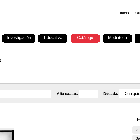
Inicio
Qu
Investigación
Educativa
Catálogo
Mediateca
s
Año exacto:
Década:
F
pl
Sa