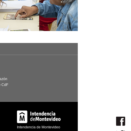
Razón
e CdF
Intendencia de Montevideo