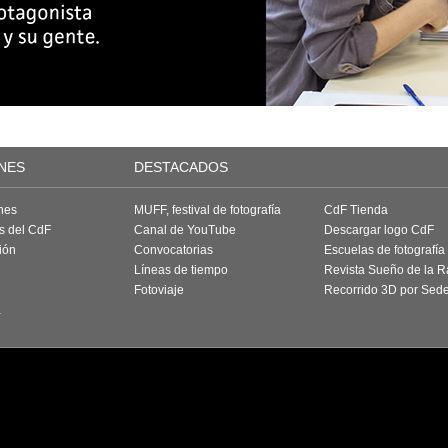
NES
DESTACADOS
nes
MUFF, festival de fotografía
CdF Tienda
as del CdF
Canal de YouTube
Descargar logo CdF
ión
Convocatorias
Escuelas de fotografía
Líneas de tiempo
Revista Sueño de la 
Fotoviaje
Recorrido 3D por Sed
a