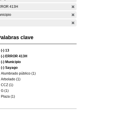
RROR 413H
nicipio
alabras clave
(-)
13
(-)
ERROR 413H
(-)
Municipio
(-)
Sayago
Alumbrado público (1)
Arbolado (1)
CCZ (1)
G (1)
Plaza (1)