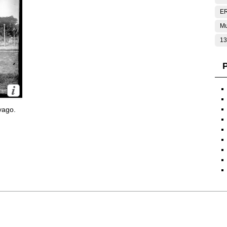
E
Mu
13
P
yago.