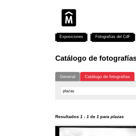
Exposiciones
Fotografías del CdF
Catálogo de fotografía
General
Catálogo de fotografías
Resultados
1
-
1
de
1
para
plazas