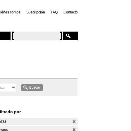
iénes somos
Suscripción
FAQ
Contacto
iltrado por
azas
yago