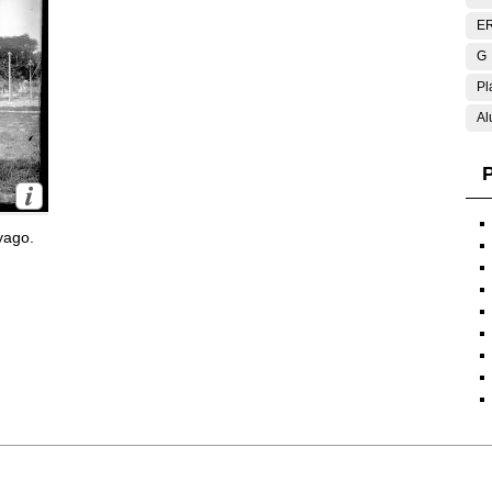
E
G
Pl
Al
P
yago.