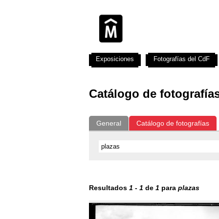
Exposiciones
Fotografías del CdF
Catálogo de fotografía
General
Catálogo de fotografías
Resultados
1
-
1
de
1
para
plazas