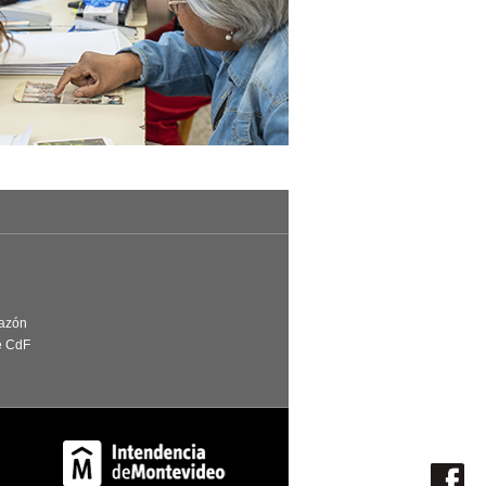
Razón
e CdF