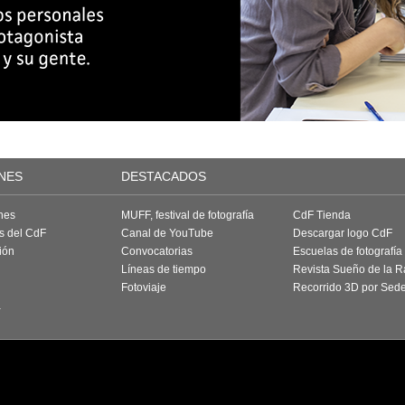
NES
DESTACADOS
nes
MUFF, festival de fotografía
CdF Tienda
as del CdF
Canal de YouTube
Descargar logo CdF
ión
Convocatorias
Escuelas de fotografía
Líneas de tiempo
Revista Sueño de la 
Fotoviaje
Recorrido 3D por Sed
a