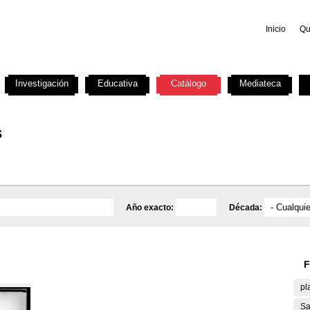
Inicio
Qu
Investigación
Educativa
Catálogo
Mediateca
s
Año exacto:
Década:
F
pl
Sa