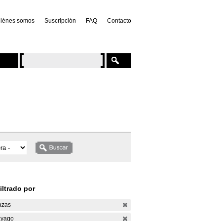
iénes somos
Suscripción
FAQ
Contacto
iltrado por
azas
yago