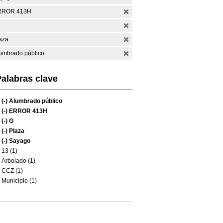
RROR 413H
aza
umbrado público
alabras clave
(-)
Alumbrado público
(-)
ERROR 413H
(-)
G
(-)
Plaza
(-)
Sayago
13 (1)
Arbolado (1)
CCZ (1)
Municipio (1)