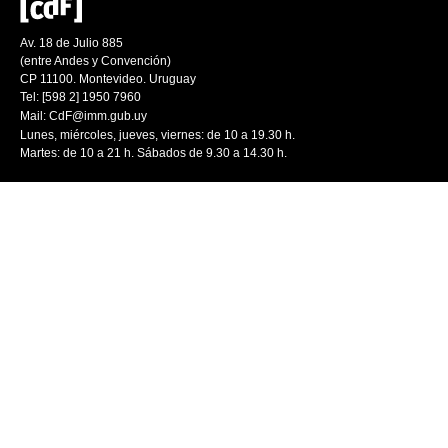
Av. 18 de Julio 885
(entre Andes y Convención)
CP 11100. Montevideo. Uruguay
Tel: [598 2] 1950 7960
Mail:
CdF@imm.gub.uy
Lunes, miércoles, jueves, viernes: de 10 a 19.30 h.
Martes: de 10 a 21 h. Sábados de 9.30 a 14.30 h.