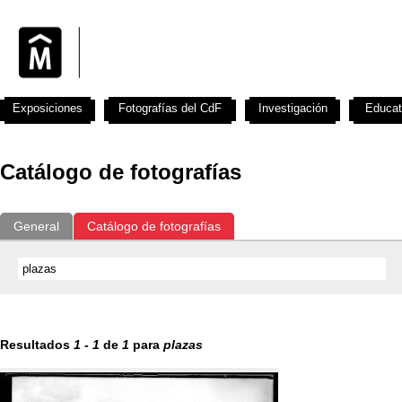
Exposiciones
Fotografías del CdF
Investigación
Educat
Catálogo de fotografías
General
Catálogo de fotografías
Resultados
1
-
1
de
1
para
plazas