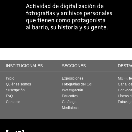
INSTITUCIONALES
SECCIONES
DESTA
Inicio
Exposiciones
MUFF, fes
Quiénes somos
Fotografías del CdF
Canal d
Suscripción
Investigación
Convoca
FAQ
Educativa
Líneas d
Contacto
Catálogo
Fotoviaj
Mediateca