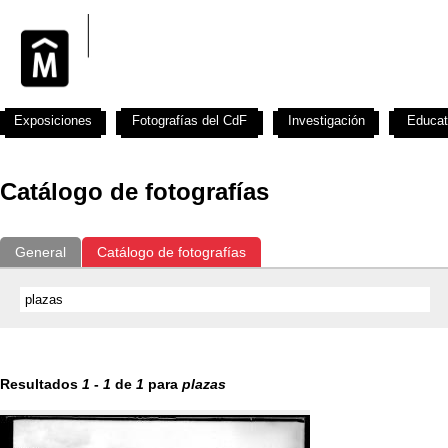
Exposiciones
Fotografías del CdF
Investigación
Educat
Catálogo de fotografías
General
Catálogo de fotografías
Resultados
1
-
1
de
1
para
plazas