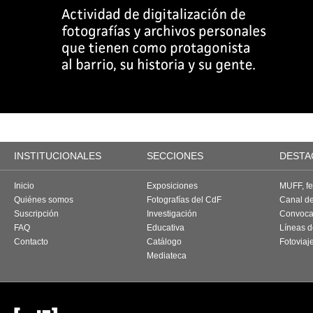
INSTITUCIONALES
SECCIONES
DESTA
Inicio
Exposiciones
MUFF, fes
Quiénes somos
Fotografías del CdF
Canal d
Suscripción
Investigación
Convoca
FAQ
Educativa
Líneas d
Contacto
Catálogo
Fotoviaj
Mediateca