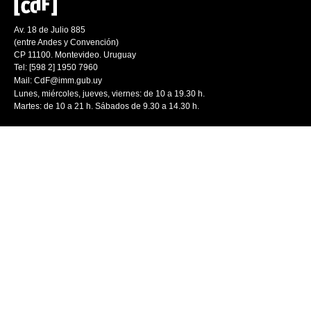
Av. 18 de Julio 885
(entre Andes y Convención)
CP 11100. Montevideo. Uruguay
Tel: [598 2] 1950 7960
Mail:
CdF@imm.gub.uy
Lunes, miércoles, jueves, viernes: de 10 a 19.30 h.
Martes: de 10 a 21 h. Sábados de 9.30 a 14.30 h.