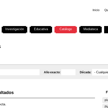
Inicio
Qu
Investigación
Educativa
Catálogo
Mediateca
s
Año exacto:
Década:
ultados
F
pl
ecta.
Pl