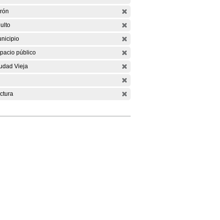
rón
ulto
nicipio
pacio público
udad Vieja
ctura