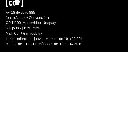
Av. 18 de Julio 885
(entre Andes y Convención)
CP 11100. Montevideo. Uruguay
Tel: [598 2] 1950 7960
Mail:
CdF@imm.gub.uy
Lunes, miércoles, jueves, viernes: de 10 a 19.30 h.
Martes: de 10 a 21 h. Sábados de 9.30 a 14.30 h.