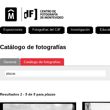
Exposiciones
Fotografías del CdF
Investigación
Educat
Catálogo de fotografías
General
Catálogo de fotografías
Resultados
1
-
5
de
5
para
plazas