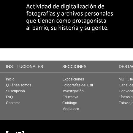
INSTITUCIONALES
SECCIONES
DESTA
Inicio
Exposiciones
MUFF, fes
Quiénes somos
Fotografías del CdF
Canal d
Suscripción
Investigación
Convoca
FAQ
Educativa
Líneas d
Contacto
Catálogo
Fotoviaj
Mediateca