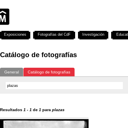
Exposiciones
Fotografías del CdF
Investigación
Educat
Catálogo de fotografías
General
Catálogo de fotografías
Resultados
1
-
1
de
1
para
plazas