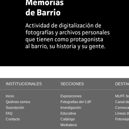
INSTITUCIONALES
SECCIONES
DESTA
Inicio
Exposiciones
MUFF, fes
Quiénes somos
Fotografías del CdF
Canal d
Suscripción
Investigación
Convoca
FAQ
Educativa
Líneas d
Contacto
Catálogo
Fotoviaj
Mediateca