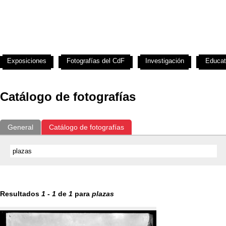
Exposiciones
Fotografías del CdF
Investigación
Educat
Catálogo de fotografías
General
Catálogo de fotografías
Resultados
1
-
1
de
1
para
plazas