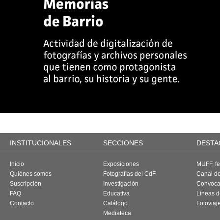
INSTITUCIONALES
SECCIONES
DESTA
Inicio
Exposiciones
MUFF, fes
Quiénes somos
Fotografías del CdF
Canal d
Suscripción
Investigación
Convoca
FAQ
Educativa
Líneas d
Contacto
Catálogo
Fotoviaj
Mediateca