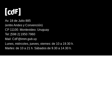
Av. 18 de Julio 885
(entre Andes y Convención)
CP 11100. Montevideo. Uruguay
Tel: [598 2] 1950 7960
Mail:
CdF@imm.gub.uy
Lunes, miércoles, jueves, viernes: de 10 a 19.30 h.
Martes: de 10 a 21 h. Sábados de 9.30 a 14.30 h.