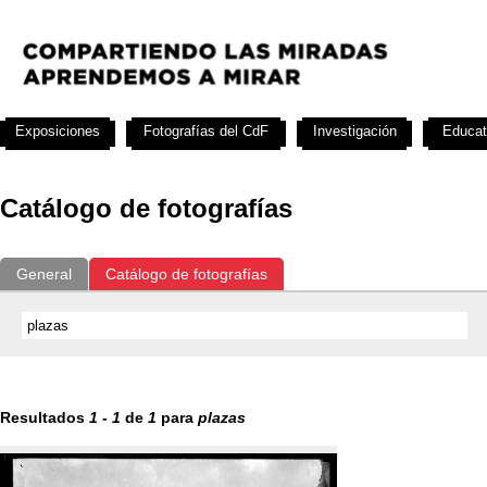
Exposiciones
Fotografías del CdF
Investigación
Educat
Catálogo de fotografías
General
Catálogo de fotografías
Resultados
1
-
1
de
1
para
plazas