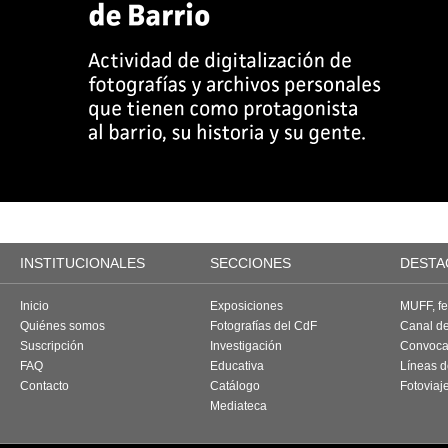
INSTITUCIONALES
SECCIONES
DESTA
Inicio
Exposiciones
MUFF, fes
Quiénes somos
Fotografías del CdF
Canal d
Suscripción
Investigación
Convoca
FAQ
Educativa
Líneas d
Contacto
Catálogo
Fotoviaj
Mediateca