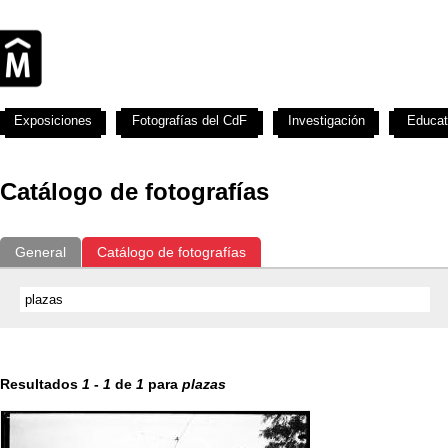
Exposiciones
Fotografías del CdF
Investigación
Educat
Catálogo de fotografías
General
Catálogo de fotografías
Resultados
1
-
1
de
1
para
plazas