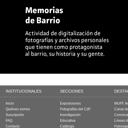
INSTITUCIONALES
SECCIONES
DESTA
Inicio
Exposiciones
MUFF, fes
Quiénes somos
Fotografías del CdF
Canal d
Suscripción
Investigación
Convoca
FAQ
Educativa
Líneas d
Contacto
Catálogo
Fotoviaj