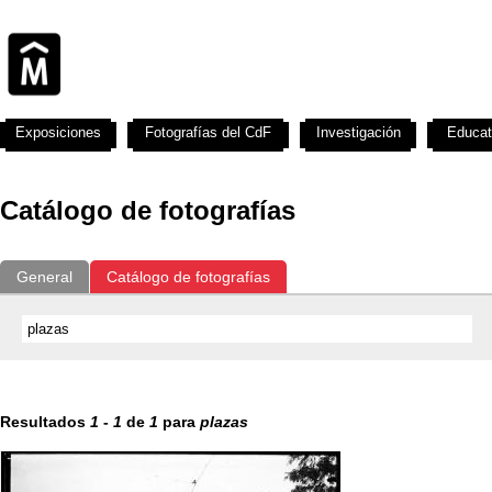
Exposiciones
Fotografías del CdF
Investigación
Educat
Catálogo de fotografías
General
Catálogo de fotografías
Resultados
1
-
1
de
1
para
plazas