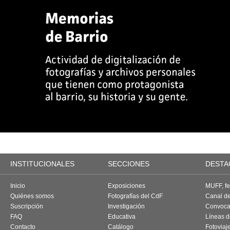
INSTITUCIONALES
SECCIONES
DESTA
Inicio
Exposiciones
MUFF, fes
Quiénes somos
Fotografías del CdF
Canal d
Suscripción
Investigación
Convoca
FAQ
Educativa
Líneas d
Contacto
Catálogo
Fotoviaj