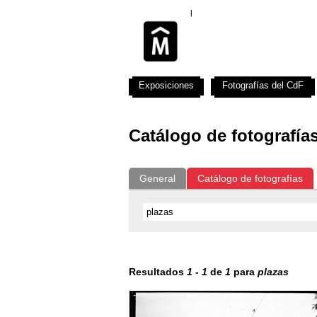
Exposiciones
Fotografías del CdF
Catálogo de fotografía
General
Catálogo de fotografías
Resultados
1
-
1
de
1
para
plazas