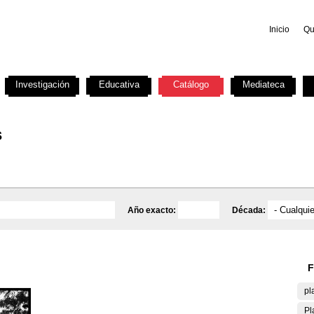
Inicio
Qu
Investigación
Educativa
Catálogo
Mediateca
s
Año exacto:
Década:
F
pl
Pl