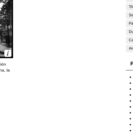
T
So
Pa
Du
Ca
Ar
P
ción
ha, la