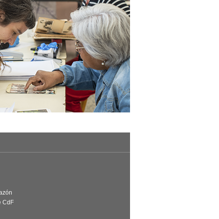
Razón
e CdF