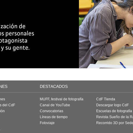
NES
DESTACADOS
nes
MUFF, festival de fotografía
CdF Tienda
as del CdF
Canal de YouTube
Descargar logo CdF
ión
Convocatorias
Escuelas de fotografía
Líneas de tiempo
Revista Sueño de la 
Fotoviaje
Recorrido 3D por Sed
a