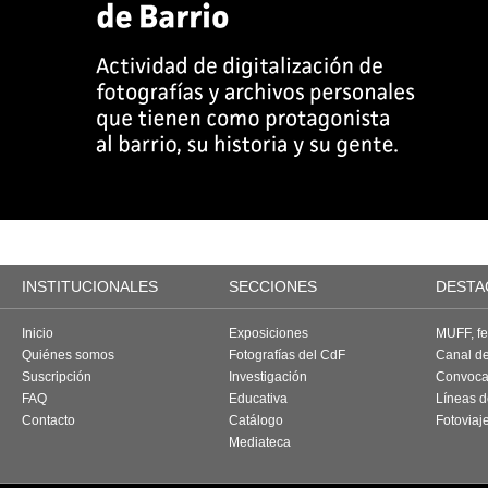
INSTITUCIONALES
SECCIONES
DESTA
Inicio
Exposiciones
MUFF, fes
Quiénes somos
Fotografías del CdF
Canal d
Suscripción
Investigación
Convoca
FAQ
Educativa
Líneas d
Contacto
Catálogo
Fotoviaj
Mediateca