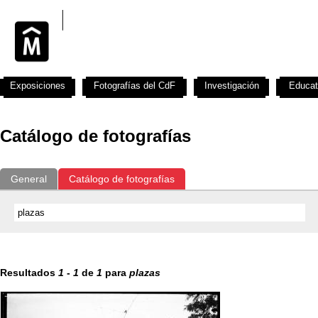
Exposiciones
Fotografías del CdF
Investigación
Educat
Catálogo de fotografías
General
Catálogo de fotografías
Resultados
1
-
1
de
1
para
plazas