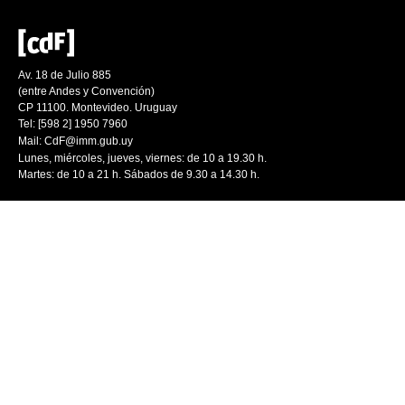
Av. 18 de Julio 885
(entre Andes y Convención)
CP 11100. Montevideo. Uruguay
Tel: [598 2] 1950 7960
Mail:
CdF@imm.gub.uy
Lunes, miércoles, jueves, viernes: de 10 a 19.30 h.
Martes: de 10 a 21 h. Sábados de 9.30 a 14.30 h.