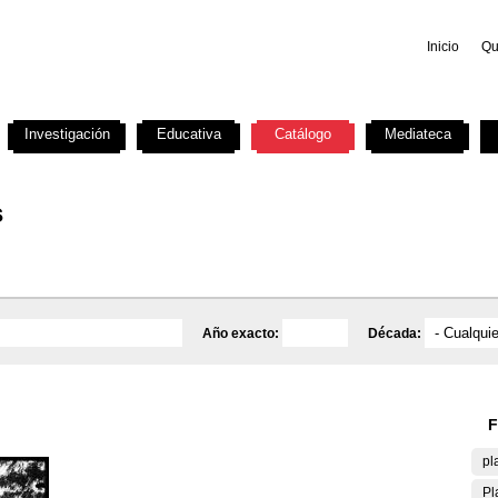
Inicio
Qu
Investigación
Educativa
Catálogo
Mediateca
s
Año exacto:
Década:
F
pl
Pl