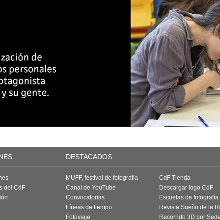
NES
DESTACADOS
nes
MUFF, festival de fotografía
CdF Tienda
as del CdF
Canal de YouTube
Descargar logo CdF
ión
Convocatorias
Escuelas de fotografía
Líneas de tiempo
Revista Sueño de la 
Fotoviaje
Recorrido 3D por Sed