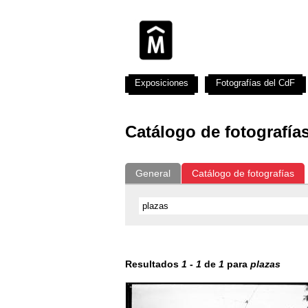
Exposiciones
Fotografías del CdF
Catálogo de fotografía
General
Catálogo de fotografías
Resultados
1
-
1
de
1
para
plazas