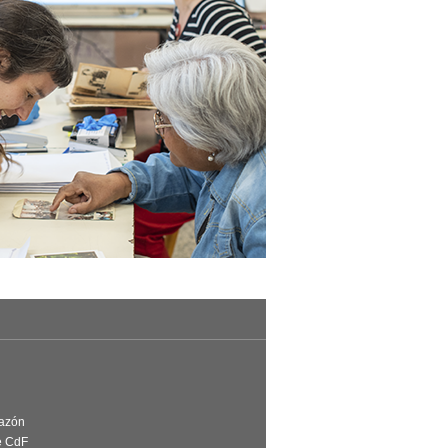
Razón
e CdF