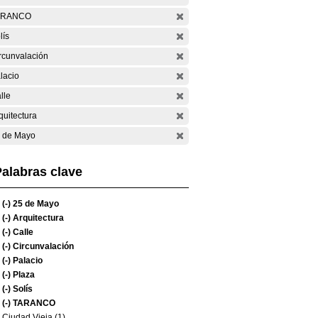
ARANCO
lís
rcunvalación
lacio
lle
quitectura
 de Mayo
alabras clave
(-)
25 de Mayo
(-)
Arquitectura
(-)
Calle
(-)
Circunvalación
(-)
Palacio
(-)
Plaza
(-)
Solís
(-)
TARANCO
Ciudad Vieja (1)