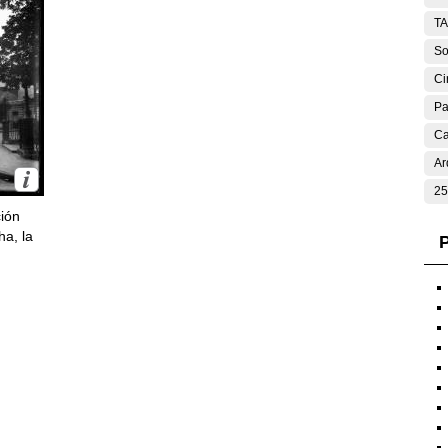
T
So
Ci
Pa
Ca
Ar
25
ción
ha, la
P