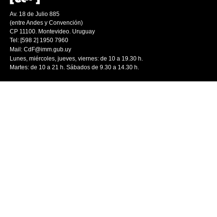
Av. 18 de Julio 885
(entre Andes y Convención)
CP 11100. Montevideo. Uruguay
Tel: [598 2] 1950 7960
Mail:
CdF@imm.gub.uy
Lunes, miércoles, jueves, viernes: de 10 a 19.30 h.
Martes: de 10 a 21 h. Sábados de 9.30 a 14.30 h.