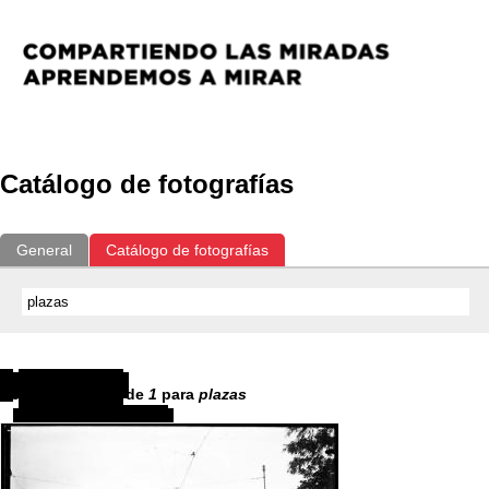
Catálogo de fotografías
General
Catálogo de fotografías
Resultados
1
-
1
de
1
para
plazas