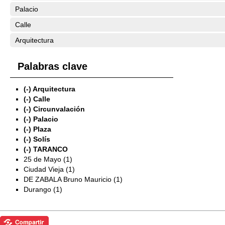
Palacio
Calle
Arquitectura
Palabras clave
(-)
Arquitectura
(-)
Calle
(-)
Circunvalación
(-)
Palacio
(-)
Plaza
(-)
Solís
(-)
TARANCO
25 de Mayo (1)
Ciudad Vieja (1)
DE ZABALA Bruno Mauricio (1)
Durango (1)
Exposiciones
Investigación
Fotografías del CdF
Mediateca
Educativa
Catálogo