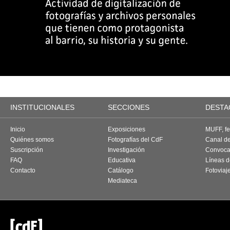
INSTITUCIONALES
SECCIONES
DESTA
Inicio
Exposiciones
MUFF, fes
Quiénes somos
Fotografías del CdF
Canal d
Suscripción
Investigación
Convoca
FAQ
Educativa
Líneas d
Contacto
Catálogo
Fotoviaj
Mediateca