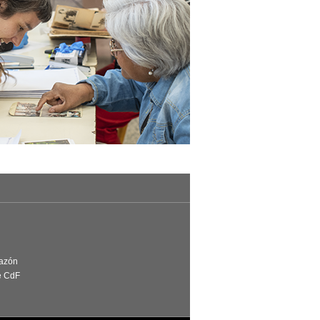
Razón
e CdF