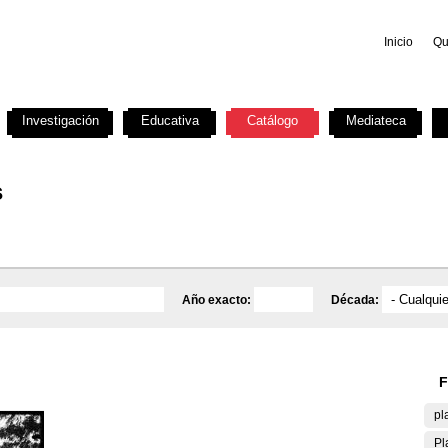
Inicio
Qu
Investigación
Educativa
Catálogo
Mediateca
s
Año exacto:
Década:
F
pl
Pl