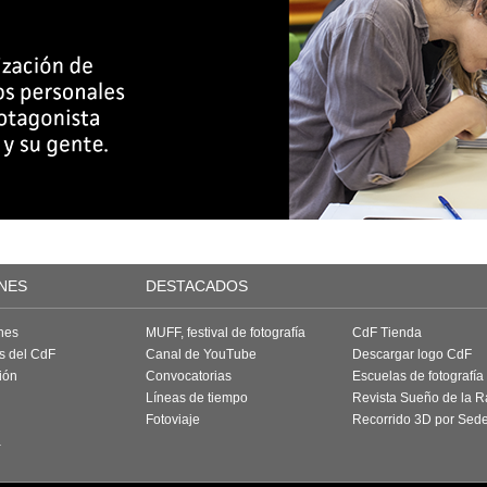
NES
DESTACADOS
nes
MUFF, festival de fotografía
CdF Tienda
as del CdF
Canal de YouTube
Descargar logo CdF
ión
Convocatorias
Escuelas de fotografía
Líneas de tiempo
Revista Sueño de la 
Fotoviaje
Recorrido 3D por Sed
a