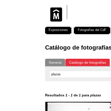
Exposiciones
Fotografías del CdF
Catálogo de fotografía
General
Catálogo de fotografías
Resultados
1
-
1
de
1
para
plazas