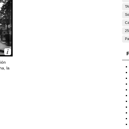
T
So
Ca
25
Pa
P
ción
ha, la