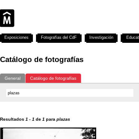
Exposiciones
Fotografías del CdF
Investigación
Educat
Catálogo de fotografías
General
Catálogo de fotografías
Resultados
1
-
1
de
1
para
plazas