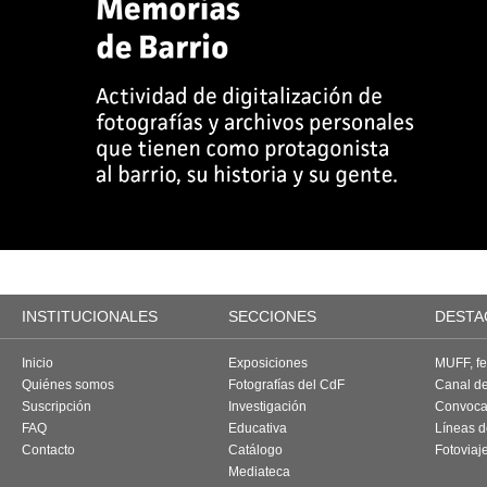
INSTITUCIONALES
SECCIONES
DESTA
Inicio
Exposiciones
MUFF, fes
Quiénes somos
Fotografías del CdF
Canal d
Suscripción
Investigación
Convoca
FAQ
Educativa
Líneas d
Contacto
Catálogo
Fotoviaj
Mediateca