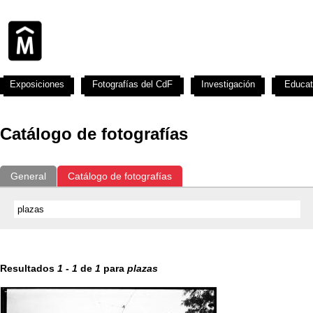
Exposiciones
Fotografías del CdF
Investigación
Educat
Catálogo de fotografías
General
Catálogo de fotografías
Resultados
1
-
1
de
1
para
plazas